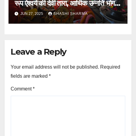
रूप ऐश्वर्य की देवी तारा, आर्थिक उन्नति भोग
और मोक्ष दायनी हैंः- श्रीमहंत नारायण गिरि
JUN 27, 2025
SHASHI SHARMA
महाराज।
Leave a Reply
Your email address will not be published.
Required
fields are marked
*
Comment
*