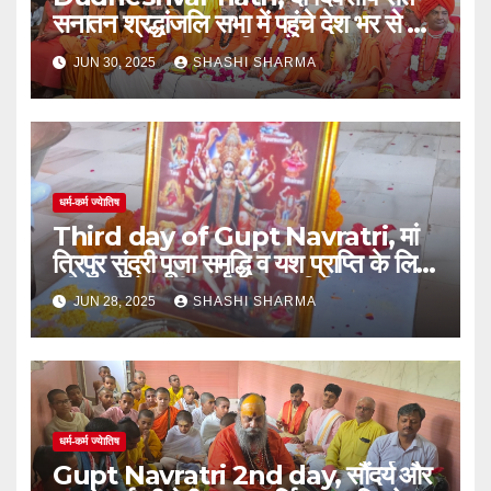
सनातन श्रद्धांजलि सभा में पहुंचे देश भर से संत
व भक्त- महंत नारायण गिरी।
JUN 30, 2025
SHASHI SHARMA
धर्म-कर्म ज्येातिष
Third day of Gupt Navratri, मां
त्रिपुर सुंदरी पूजा समृद्धि व यश प्राप्ति के लिए
की जाती हैः श्रीमहंत नारायण गिरि महाराज
JUN 28, 2025
SHASHI SHARMA
धर्म-कर्म ज्येातिष
Gupt Navratri 2nd day, सौंदर्य और