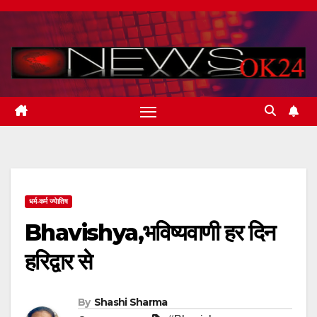
Skip
to
content
धर्म-कर्म ज्येातिष
Bhavishya,भविष्यवाणी हर दिन
हरिद्वार से
By
Shashi Sharma