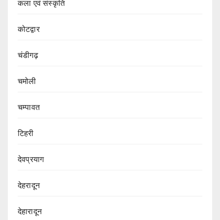
कला एवं संस्कृति
कोटद्वार
चंडीगढ़
चमोली
चम्पावत
टिहरी
देवप्रयाग
देहरादून
देहारादून