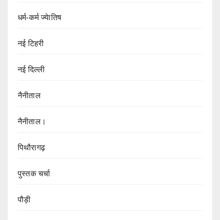
धर्म-कर्म ज्येातिष
नई टिहरी
नई दिल्ली
नैनीताल
नैनीताल।
पिथौरागढ़
पुस्तक चर्चा
पौड़ी