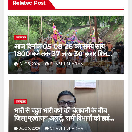
Related Post
उत्तराखंड
आज दिनांक 05-08-26 को समय साय
1800 बजे तक 37 लाख 30 हजार शिव
भक्त जल लेकर अपने गंतव्य को प्रस्थान कर
AUG 5, 2026
SHASHI SHARMA
चुके
उत्तराखंड
भारी से बहुत भारी वर्षा की चेतावनी के बीच
जिला प्रशासन अलर्ट, सभी विभागों को हाई
अलर्ट पर रहने के निर्देश
AUG 5, 2026
SHASHI SHARMA