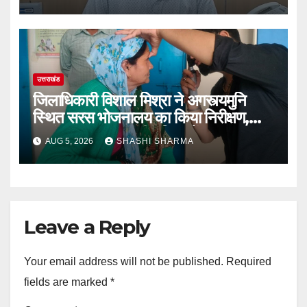
उत्तराखंड
जिलाधिकारी विशाल मिश्रा ने अगस्त्यमुनि
स्थित सरस भोजनालय का किया निरीक्षण,
स्वयं सहायता समूह की महिलाओं का बढ़ाया
AUG 5, 2026
SHASHI SHARMA
उत्साह
Leave a Reply
Your email address will not be published.
Required
fields are marked
*