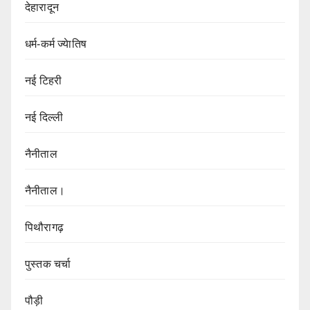
देहारादून
धर्म-कर्म ज्येातिष
नई टिहरी
नई दिल्ली
नैनीताल
नैनीताल।
पिथौरागढ़
पुस्तक चर्चा
पौड़ी