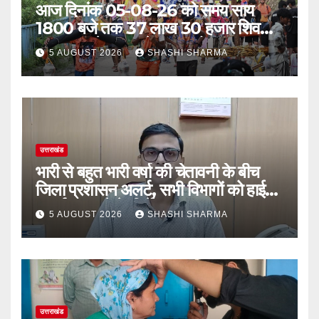
आज दिनांक 05-08-26 को समय साय
1800 बजे तक 37 लाख 30 हजार शिव
भक्त जल लेकर अपने गंतव्य को प्रस्थान कर
5 AUGUST 2026
SHASHI SHARMA
चुके
उत्तराखंड
भारी से बहुत भारी वर्षा की चेतावनी के बीच
जिला प्रशासन अलर्ट, सभी विभागों को हाई
अलर्ट पर रहने के निर्देश
5 AUGUST 2026
SHASHI SHARMA
उत्तराखंड