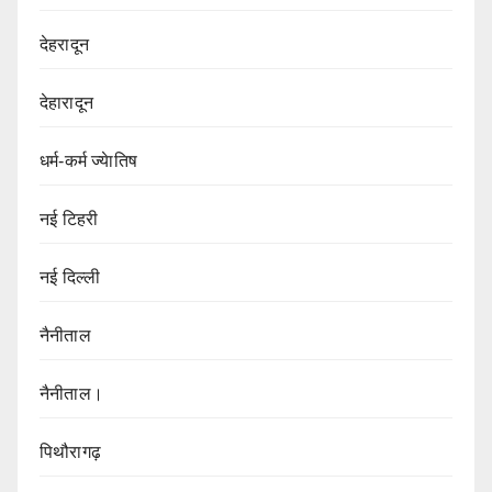
देहरादून
देहारादून
धर्म-कर्म ज्येातिष
नई टिहरी
नई दिल्ली
नैनीताल
नैनीताल।
पिथौरागढ़