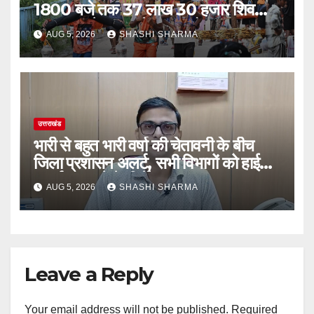
1800 बजे तक 37 लाख 30 हजार शिव
भक्त जल लेकर अपने गंतव्य को प्रस्थान कर
AUG 5, 2026
SHASHI SHARMA
चुके
उत्तराखंड
भारी से बहुत भारी वर्षा की चेतावनी के बीच
जिला प्रशासन अलर्ट, सभी विभागों को हाई
अलर्ट पर रहने के निर्देश
AUG 5, 2026
SHASHI SHARMA
Leave a Reply
Your email address will not be published.
Required