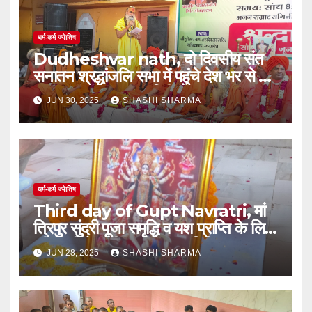
धर्म-कर्म ज्येातिष
Dudheshvar nath, दो दिवसीय संत
सनातन श्रद्धांजलि सभा में पहुंचे देश भर से संत
व भक्त- महंत नारायण गिरी।
JUN 30, 2025
SHASHI SHARMA
धर्म-कर्म ज्येातिष
Third day of Gupt Navratri, मां
त्रिपुर सुंदरी पूजा समृद्धि व यश प्राप्ति के लिए
की जाती हैः श्रीमहंत नारायण गिरि महाराज
JUN 28, 2025
SHASHI SHARMA