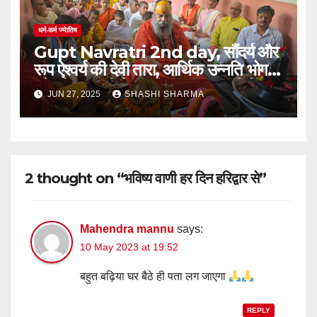
धर्म-कर्म ज्येातिष
Gupt Navratri 2nd day, सौंदर्य और
रूप ऐश्वर्य की देवी तारा, आर्थिक उन्नति भोग
और मोक्ष दायनी हैंः- श्रीमहंत नारायण गिरि
JUN 27, 2025
SHASHI SHARMA
महाराज।
2 thought on “भविष्य वाणी हर दिन हरिद्वार से”
Mahendra mannu
says:
10 May 2023 at 19:52
बहुत बढ़िया घर बैठे ही पता लग जाएगा
REPLY