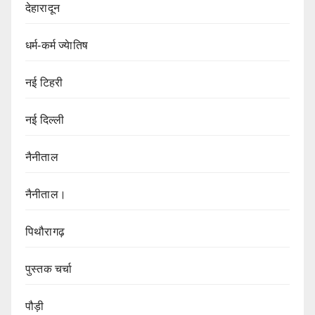
देहारादून
धर्म-कर्म ज्येातिष
नई टिहरी
नई दिल्ली
नैनीताल
नैनीताल।
पिथौरागढ़
पुस्तक चर्चा
पौड़ी