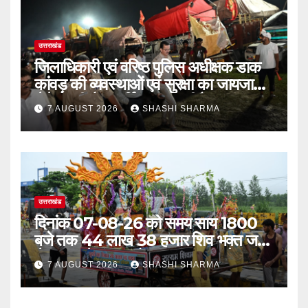
उत्तराखंड
जिलाधिकारी एवं वरिष्ठ पुलिस अधीक्षक डाक
कांवड़ की व्यवस्थाओं एवं सुरक्षा का जायजा
लेने बैरागी कैंप पार्किंग स्थल जीरो ग्राउंड पर
7 AUGUST 2026
SHASHI SHARMA
देर रात्रि पहुंचे
उत्तराखंड
दिनांक 07-08-26 को समय साय 1800
बजे तक 44 लाख 38 हजार शिव भक्त जल
लेकर अपने गंतव्य को प्रस्थान कर चुके
7 AUGUST 2026
SHASHI SHARMA