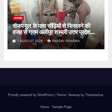
उत्तराखंड
संजय पुल के पास सीढ़ियों से फिसलने की
वजह से ग्राम अलीपुर शामली उत्तर प्रदेश
निवासी आर्यन कुमार के सर पर गहरी चोट आ
7 AUGUST 2026
SHASHI SHARMA
गई
Proudly powered by WordPress
|
Theme: Newsup by
Themeansar
.
Home
Sample Page