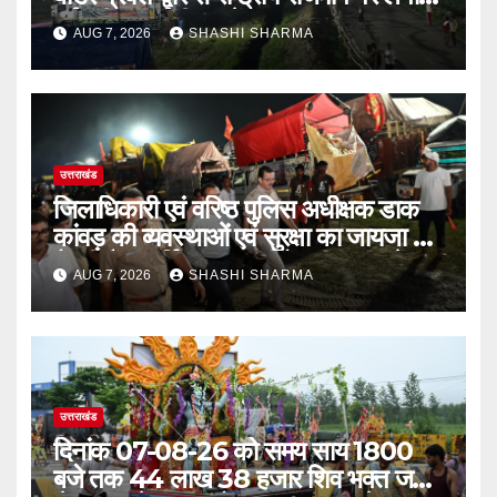
गई रंगीन एलईडी लाइटें
AUG 7, 2026
SHASHI SHARMA
उत्तराखंड
जिलाधिकारी एवं वरिष्ठ पुलिस अधीक्षक डाक
कांवड़ की व्यवस्थाओं एवं सुरक्षा का जायजा लेने
बैरागी कैंप पार्किंग स्थल जीरो ग्राउंड पर देर
AUG 7, 2026
SHASHI SHARMA
रात्रि पहुंचे
उत्तराखंड
दिनांक 07-08-26 को समय साय 1800
बजे तक 44 लाख 38 हजार शिव भक्त जल