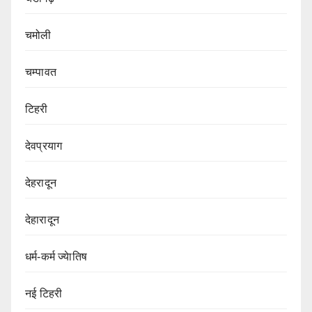
चमोली
चम्पावत
टिहरी
देवप्रयाग
देहरादून
देहारादून
धर्म-कर्म ज्येातिष
नई टिहरी