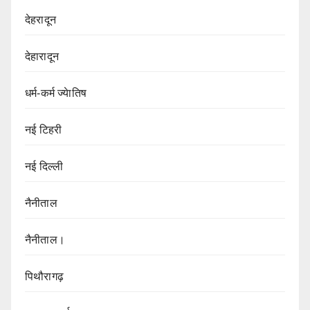
देहरादून
देहारादून
धर्म-कर्म ज्येातिष
नई टिहरी
नई दिल्ली
नैनीताल
नैनीताल।
पिथौरागढ़