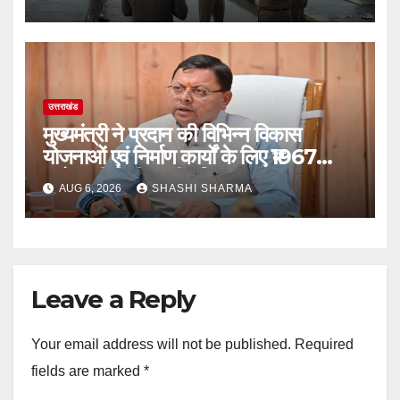
उत्तराखंड
मुख्यमंत्री ने प्रदान की विभिन्न विकास
योजनाओं एवं निर्माण कार्यों के लिए ₹1967
करोड़ की वित्तीय स्वीकृति
AUG 6, 2026
SHASHI SHARMA
Leave a Reply
Your email address will not be published.
Required
fields are marked
*