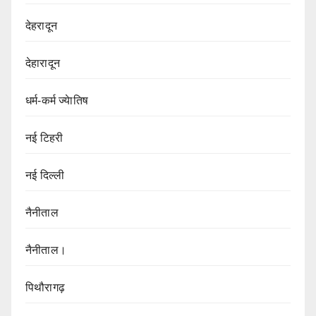
देहरादून
देहारादून
धर्म-कर्म ज्येातिष
नई टिहरी
नई दिल्ली
नैनीताल
नैनीताल।
पिथौरागढ़