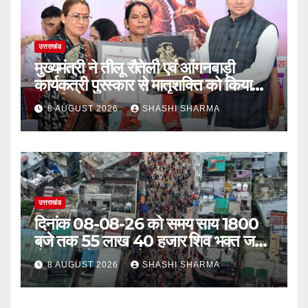
उत्तराखंड
मुख्यमंत्री ने तीलू रौतेली एवं आंगनबाड़ी
कार्यकत्री पुरस्कार से मातृशक्ति को किया
सम्मानित
8 AUGUST 2026
SHASHI SHARMA
उत्तराखंड
दिनांक 08-08-26 को समय साय 1800
बजे तक 55 लाख 40 हजार शिव भक्त जल
लेकर अपने गंतव्य को प्रस्थान कर चुके
8 AUGUST 2026
SHASHI SHARMA