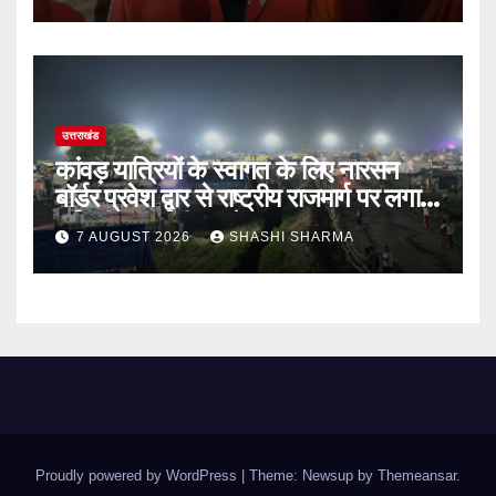
उत्तराखंड
कांवड़ यात्रियों के स्वागत के लिए नारसन
बॉर्डर प्रवेश द्वार से राष्ट्रीय राजमार्ग पर लगाई
गई रंगीन एलईडी लाइटें
7 AUGUST 2026
SHASHI SHARMA
Proudly powered by WordPress
|
Theme: Newsup by
Themeansar
.