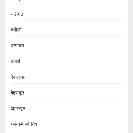
चंडीगढ़
चमोली
चम्पावत
टिहरी
देवप्रयाग
देहरादून
देहारादून
धर्म-कर्म ज्येातिष