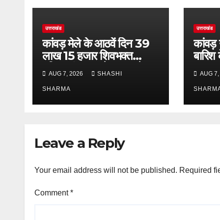
उत्तराखंड
उत्तराखंड
कांवड़ मेले के आठवें दिन 39
कांवड़
लाख 15 हजार शिवभक्त
बारिश 
पवित्र गंगाजल लेकर अपने
एसएसपी 
AUG 7, 2026
SHASHI
AUG 7,
गंतव्य की ओर हुए रवाना
भ्रमण, 
SHARMA
लिया 
SHARM
Leave a Reply
Your email address will not be published.
Required fi
Comment
*