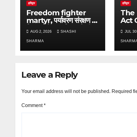
हरिद्वार
हरिद्वार
Freedom fighter
The 
martyr, पर्यावरण संरक्षण के
Act 
लिए वृक्षारोपण अभियान में भी
पॉश एक
AUG 2, 2026
SHASHI
JUL 30
भागीदार बनें स्वतंत्रता सेनानी
और आरत
शहीद परिवार- जितेन्द्र रघुवंशी
SHARMA
लेने का
SHARM
लिया।
Leave a Reply
Your email address will not be published.
Required fi
Comment
*