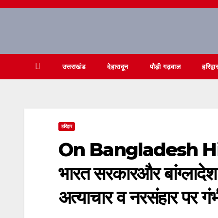
Skip
to
content
उत्तराखंड
देहारादून
पौड़ी गढ़वाल
हरिद्वा
हरिद्वार
On Bangladesh Hind
भारत सरकारऔर बांग्लादेश स
अत्याचार व नरसंहार पर गं