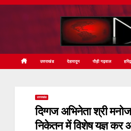
Skip
to
content
उत्तराखंड
देहारादून
पौड़ी गढ़वाल
हरिद्
उत्तराखंड
दिग्गज अभिनेता श्री मनोज
निकेतन में विशेष यज्ञ कर अ