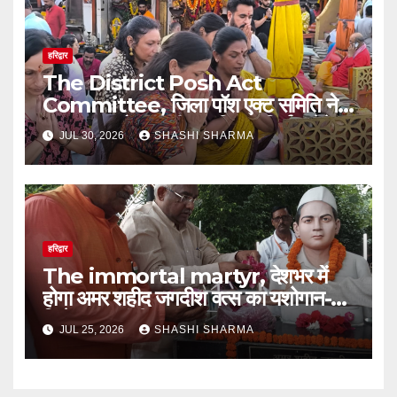
हरिद्वार
The District Posh Act
Committee, जिला पॉश एक्ट समिति ने
गंगा पूजन और आरती कर निष्पक्ष निर्णय लेने
JUL 30, 2026
SHASHI SHARMA
का मां गंगा से आशीर्वाद लिया।
हरिद्वार
The immortal martyr, देशभर में
होगा अमर शहीद जगदीश वत्स का यशोगान-
जितेन्द्र रघुवंशी
JUL 25, 2026
SHASHI SHARMA