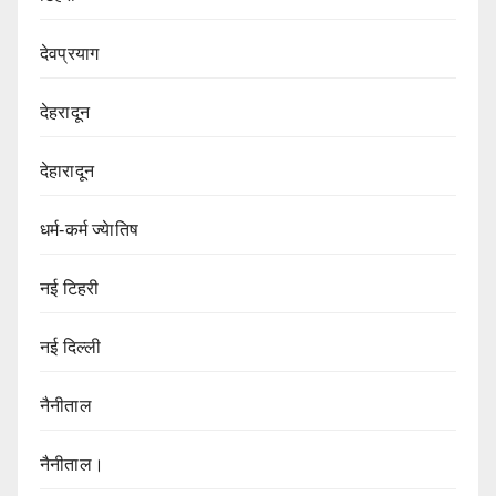
देवप्रयाग
देहरादून
देहारादून
धर्म-कर्म ज्येातिष
नई टिहरी
नई दिल्ली
नैनीताल
नैनीताल।