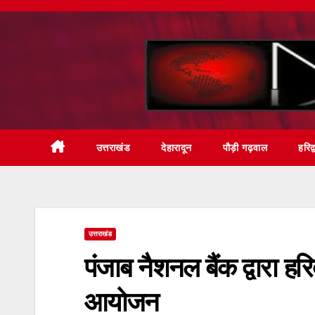
Skip
to
content
उत्तराखंड
देहारादून
पौड़ी गढ़वाल
हरिद्
उत्तराखंड
पंजाब नैशनल बैंक द्वारा हरिद
आयोजन