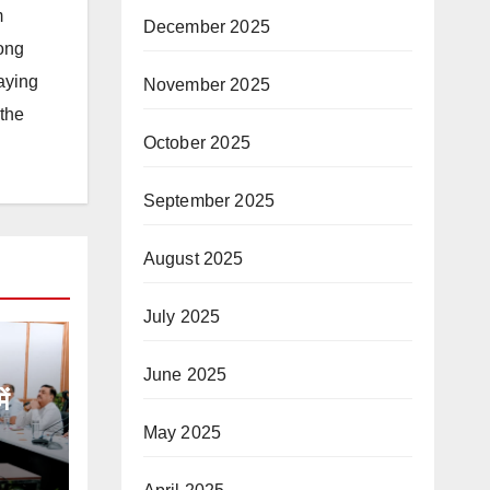
m
December 2025
long
taying
November 2025
 the
October 2025
September 2025
August 2025
July 2025
June 2025
ं
May 2025
्रग
बैठक