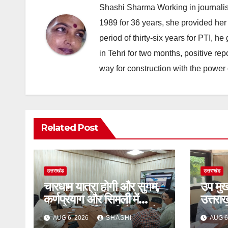
Shashi Sharma Working in journalis
1989 for 36 years, she provided her 
period of thirty-six years for PTI, 
in Tehri for two months, positive re
way for construction with the power 
Related Post
उत्तराखंड
उत्तराखंड
चारधाम यात्रा होगी और सुगम,
उप मुख
कर्णप्रयाग और सिमली में
उत्तरा
आधुनिक पार्किंग परियोजनाओं
एसआई
AUG 6, 2026
SHASHI
AUG 6
को मिली रफ्तार
की समी