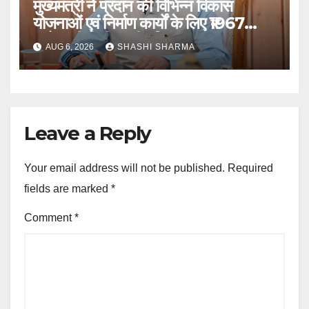
मुख्यमंत्री ने प्रदान की विभिन्न विकास
योजनाओं एवं निर्माण कार्यों के लिए ₹1967
करोड़ की वित्तीय स्वीकृति
AUG 6, 2026
SHASHI SHARMA
Leave a Reply
Your email address will not be published.
Required
fields are marked
*
Comment
*