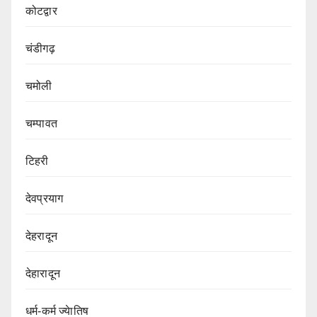
कोटद्वार
चंडीगढ़
चमोली
चम्पावत
टिहरी
देवप्रयाग
देहरादून
देहारादून
धर्म-कर्म ज्येातिष