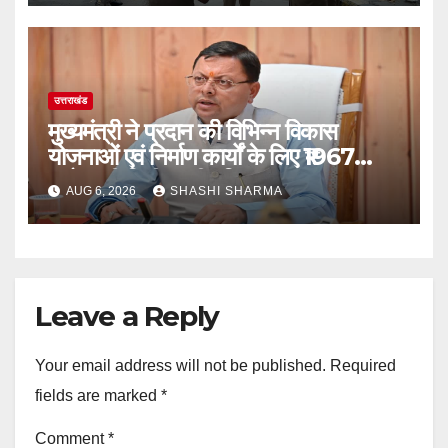
उत्तराखंड
मुख्यमंत्री ने प्रदान की विभिन्न विकास
योजनाओं एवं निर्माण कार्यों के लिए ₹1967
करोड़ की वित्तीय स्वीकृति
AUG 6, 2026
SHASHI SHARMA
Leave a Reply
Your email address will not be published.
Required
fields are marked
*
Comment
*