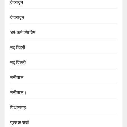
देहरादून
देहारादून
धर्म-कर्म ज्येातिष
नई टिहरी
नई दिल्ली
नैनीताल
नैनीताल।
पिथौरागढ़
पुस्तक चर्चा