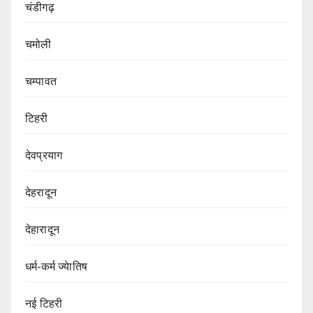
चंडीगढ़
चमोली
चम्पावत
टिहरी
देवप्रयाग
देहरादून
देहारादून
धर्म-कर्म ज्येातिष
नई टिहरी