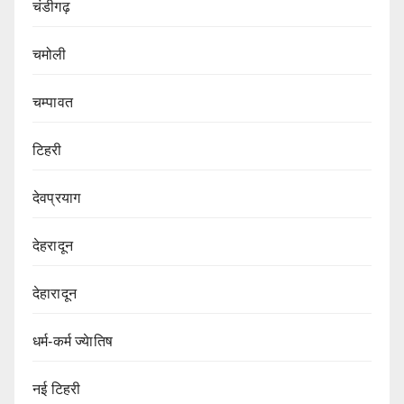
चंडीगढ़
चमोली
चम्पावत
टिहरी
देवप्रयाग
देहरादून
देहारादून
धर्म-कर्म ज्येातिष
नई टिहरी