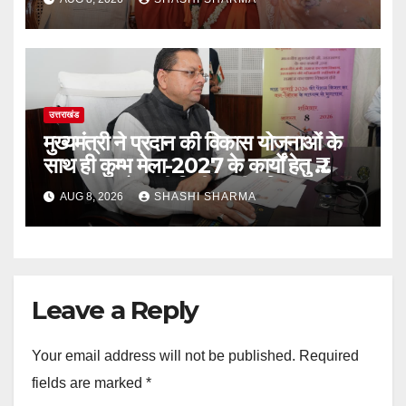
की प्रार्थना
उत्तराखंड
मुख्यमंत्री ने प्रदान की विकास योजनाओं के
साथ ही कुम्भ मेला-2027 के कार्यों हेतु ₹
80.96 करोड़ की वित्तीय स्वीकृति
AUG 8, 2026
SHASHI SHARMA
Leave a Reply
Your email address will not be published.
Required
fields are marked
*