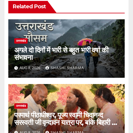
Related Post
उत्तराखंड
अगले दो दिनों में भारी से बहुत भारी वर्षा की
संभावना
AUG 8, 2026
SHASHI SHARMA
उत्तराखंड
परमार्थ पीठाधीश्वर, पूज्य स्वामी चिदानन्द
सरस्वती जी वृन्दावन यात्रा पर, बांके बिहारी जी
के दर्शन कर भारत की समृद्धि, शांति और मंगल
AUG 8, 2026
SHASHI SHARMA