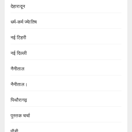
देहारादून
धर्म-कर्म ज्येातिष
नई टिहरी
नई दिल्ली
नैनीताल
नैनीताल।
पिथौरागढ़
पुस्तक चर्चा
पौड़ी