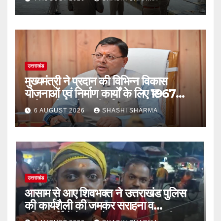
उत्तराखंड
मुख्यमंत्री ने प्रदान की विभिन्न विकास
योजनाओं एवं निर्माण कार्यों के लिए ₹1967
करोड़ की वित्तीय स्वीकृति
6 AUGUST 2026
SHASHI SHARMA
उत्तराखंड
आसाम से आए शिवभक्त ने उत्तराखंड पुलिस
की कार्यशैली की जमकर सराहना व
पुलिसकर्मियों के सहयोगात्मक व्यवहार की