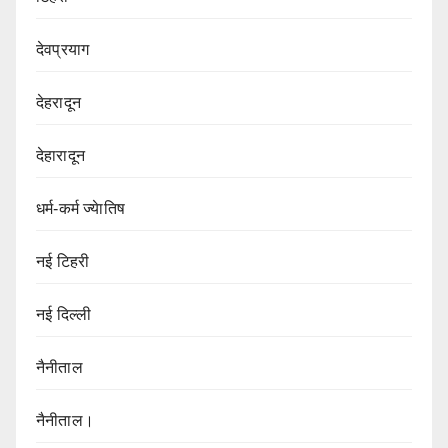
देवप्रयाग
देहरादून
देहारादून
धर्म-कर्म ज्येातिष
नई टिहरी
नई दिल्ली
नैनीताल
नैनीताल।