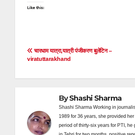
Like this:
Post
चारधाम यात्रा,यात्री पंजीकरण बुलेटिन –
viratuttarakhand
navigation
By
Shashi Sharma
Shashi Sharma Working in journalis
1989 for 36 years, she provided her 
period of thirty-six years for PTI, 
in Tehri for two months, positive re