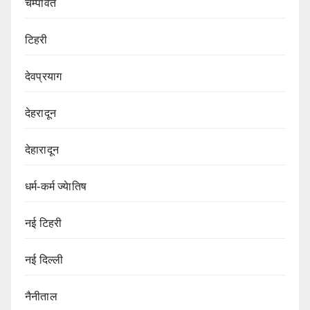
चम्पावत
टिहरी
देवप्रयाग
देहरादून
देहारादून
धर्म-कर्म ज्येातिष
नई टिहरी
नई दिल्ली
नैनीताल