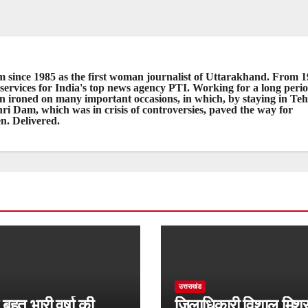
 since 1985 as the first woman journalist of Uttarakhand. From 
 services for India's top news agency PTI. Working for a long perio
pen ironed on many important occasions, in which, by staying in Teh
ri Dam, which was in crisis of controversies, paved the way for
n. Delivered.
उत्तराखंड
 बहुत भारी वर्षा की
जिलाधिकारी विशाल मिश्रा