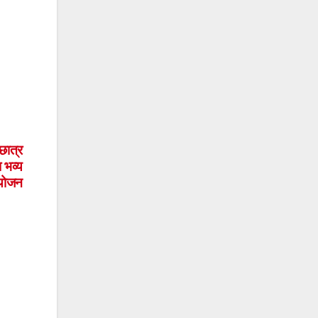
 छात्र
 भव्य
ोजन