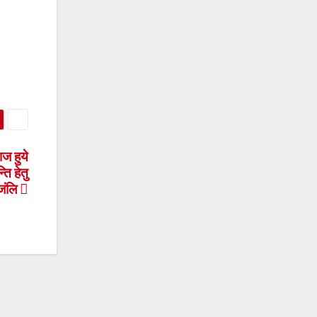
ाज हुये
ति हेतु
ाजंलि