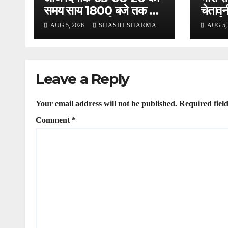
समय साय 1800 बजे तक 37
चेतावन
लाख 30 हजार शिव भक्त जल
अलर्ट,
AUG 5, 2026
SHASHI SHARMA
AUG 5,
लेकर अपने गंतव्य को प्रस्थान
अलर्ट प
कर चुके
Leave a Reply
Your email address will not be published.
Required fiel
Comment
*