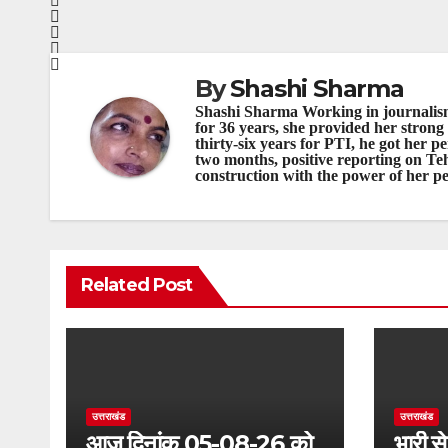
By
Shashi Sharma
Shashi Sharma Working in journalism
for 36 years, she provided her strong
thirty-six years for PTI, he got her 
two months, positive reporting on Teh
construction with the power of her pe
Related Post
उत्तराखंड
उत्तराखंड
आज दिनांक 05-08-26 को
भारी से