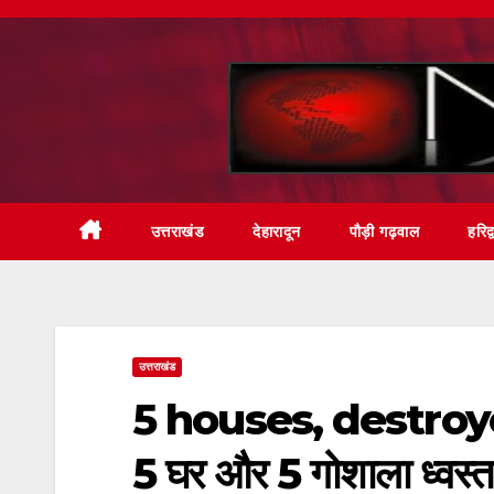
Skip
to
content
उत्तराखंड
देहारादून
पौड़ी गढ़वाल
हरिद्
उत्तराखंड
5 houses, destroyed टि
5 घर और 5 गोशाला ध्वस्