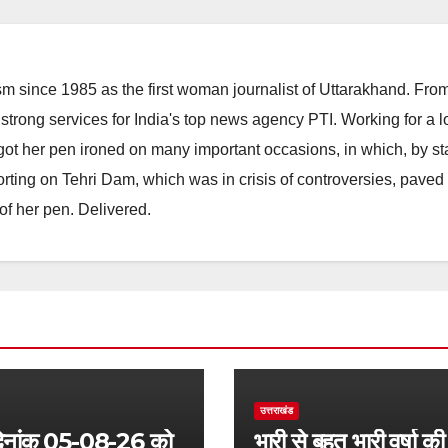
m since 1985 as the first woman journalist of Uttarakhand. Fro
strong services for India's top news agency PTI. Working for a 
he got her pen ironed on many important occasions, in which, by s
porting on Tehri Dam, which was in crisis of controversies, paved
of her pen. Delivered.
उत्तराखंड
नांक 05-08-26 को
भारी से बहुत भारी वर्षा की