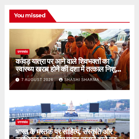
You missed
उत्तराखंड
कांवड़ यात्रा पर आने वाले शिवभक्तों का
स्वास्थ्य खराब होने की दशा में तत्काल निशुल्क
किया जा रहा है उपचार
7 AUGUST 2026
SHASHI SHARMA
उत्तराखंड
भारत के मस्तक पर साहित्य, संस्कृति और