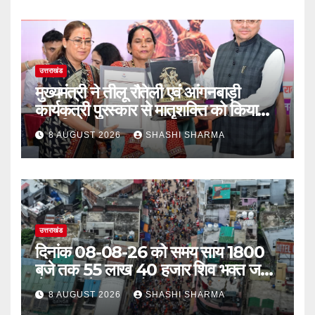
उत्तराखंड
मुख्यमंत्री ने तीलू रौतेली एवं आंगनबाड़ी
कार्यकत्री पुरस्कार से मातृशक्ति को किया
सम्मानित
8 AUGUST 2026
SHASHI SHARMA
उत्तराखंड
दिनांक 08-08-26 को समय साय 1800
बजे तक 55 लाख 40 हजार शिव भक्त जल
लेकर अपने गंतव्य को प्रस्थान कर चुके
8 AUGUST 2026
SHASHI SHARMA