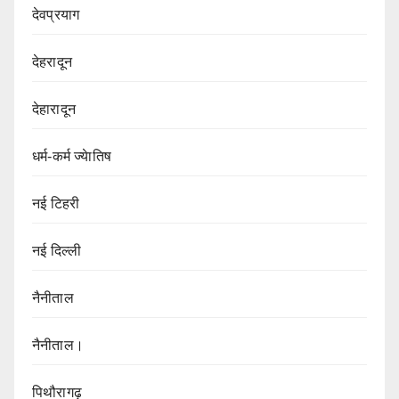
देवप्रयाग
देहरादून
देहारादून
धर्म-कर्म ज्येातिष
नई टिहरी
नई दिल्ली
नैनीताल
नैनीताल।
पिथौरागढ़