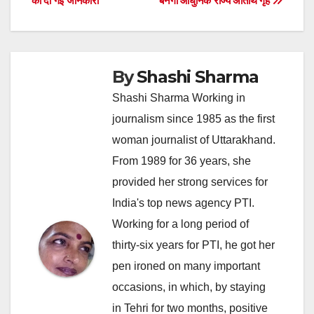
की दी गई जानकारी
बनेगा आधुनिक राज्य अतिथि गृह
By
Shashi Sharma
Shashi Sharma Working in
journalism since 1985 as the first
woman journalist of Uttarakhand.
From 1989 for 36 years, she
provided her strong services for
India's top news agency PTI.
Working for a long period of
thirty-six years for PTI, he got her
pen ironed on many important
occasions, in which, by staying
in Tehri for two months, positive