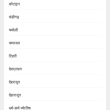
कोटद्वार
चंडीगढ़
चमोली
चम्पावत
टिहरी
देवप्रयाग
देहरादून
देहारादून
धर्म-कर्म ज्येातिष