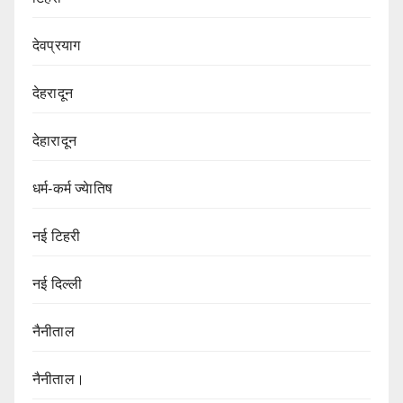
देवप्रयाग
देहरादून
देहारादून
धर्म-कर्म ज्येातिष
नई टिहरी
नई दिल्ली
नैनीताल
नैनीताल।