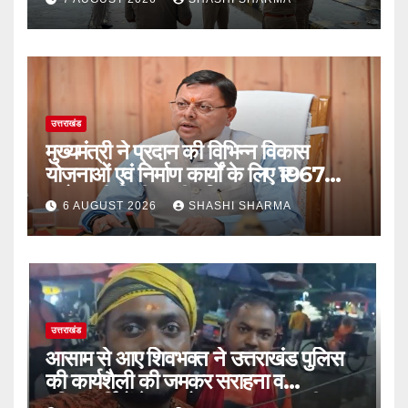
उत्तराखंड
मुख्यमंत्री ने प्रदान की विभिन्न विकास
योजनाओं एवं निर्माण कार्यों के लिए ₹1967
करोड़ की वित्तीय स्वीकृति
6 AUGUST 2026
SHASHI SHARMA
उत्तराखंड
आसाम से आए शिवभक्त ने उत्तराखंड पुलिस
की कार्यशैली की जमकर सराहना व
पुलिसकर्मियों के सहयोगात्मक व्यवहार की