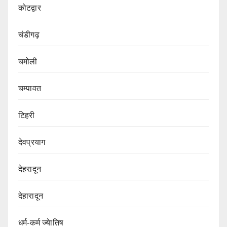
कोटद्वार
चंडीगढ़
चमोली
चम्पावत
टिहरी
देवप्रयाग
देहरादून
देहारादून
धर्म-कर्म ज्येातिष