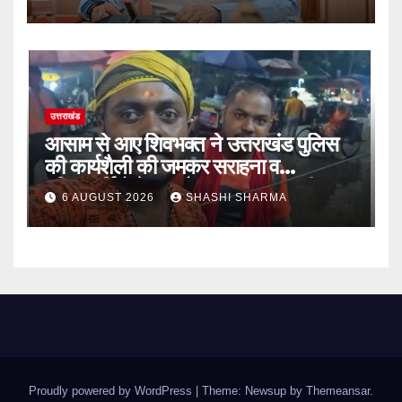
उत्तराखंड
आसाम से आए शिवभक्त ने उत्तराखंड पुलिस
की कार्यशैली की जमकर सराहना व
पुलिसकर्मियों के सहयोगात्मक व्यवहार की
6 AUGUST 2026
SHASHI SHARMA
खुलकर प्रशंसा
Proudly powered by WordPress
|
Theme: Newsup by
Themeansar
.