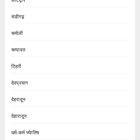
कोटद्वार
चंडीगढ़
चमोली
चम्पावत
टिहरी
देवप्रयाग
देहरादून
देहारादून
धर्म-कर्म ज्येातिष