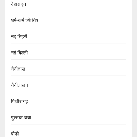
देहारादून
धर्म-कर्म ज्येातिष
नई टिहरी
नई दिल्ली
नैनीताल
नैनीताल।
पिथौरागढ़
पुस्तक चर्चा
पौड़ी