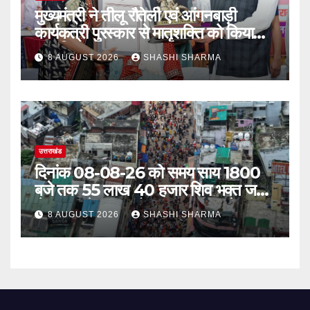
मुख्यमंत्री ने तीलू रौतेली एवं आंगनबाड़ी
कार्यकत्री पुरस्कार से मातृशक्ति को किया
सम्मानित
8 AUGUST 2026
SHASHI SHARMA
उत्तराखंड
दिनांक 08-08-26 को समय साय 1800
बजे तक 55 लाख 40 हजार शिव भक्त जल
लेकर अपने गंतव्य को प्रस्थान कर चुके
8 AUGUST 2026
SHASHI SHARMA