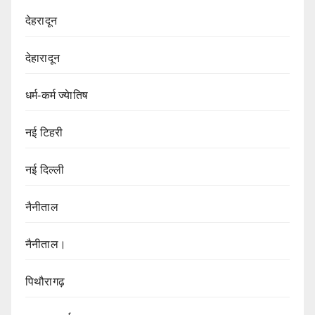
देहरादून
देहारादून
धर्म-कर्म ज्येातिष
नई टिहरी
नई दिल्ली
नैनीताल
नैनीताल।
पिथौरागढ़