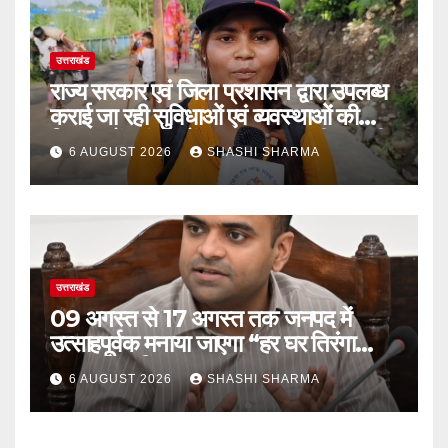
उत्तराखंड
राज्य सरकार एवं जिला प्रशासन द्वारा उपलब्ध
कराई जा रही सुविधाओं एवं व्यवस्थाओं की
शिवभक्तों कांवड़ियों द्वारा खुल कर की जा रही
6 AUGUST 2026
SHASHI SHARMA
है सराहना
उत्तराखंड
09 अगस्त से 17 अगस्त तक जनपद में
उत्साहपूर्वक मनाया जाएगा “हर घर तिरंगा
2026” अभियान
6 AUGUST 2026
SHASHI SHARMA