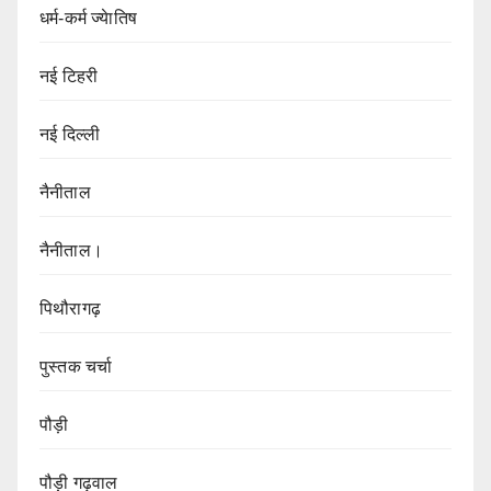
धर्म-कर्म ज्येातिष
नई टिहरी
नई दिल्ली
नैनीताल
नैनीताल।
पिथौरागढ़
पुस्तक चर्चा
पौड़ी
पौड़ी गढ़वाल