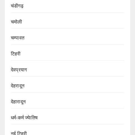
चंडीगढ़
चमोली
चम्पावत
टिहरी
देवप्रयाग
देहरादून
देहारादून
धर्म-कर्म ज्येातिष
नई टिहरी