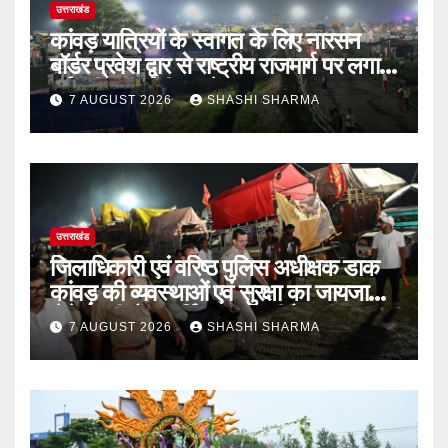
उत्तराखंड
कांवड़ यात्रियों के स्वागत के लिए नारसन
बॉर्डर प्रवेश द्वार से राष्ट्रीय राजमार्ग पर लगाई
गई रंगीन एलईडी लाइटें
7 AUGUST 2026
SHASHI SHARMA
उत्तराखंड
जिलाधिकारी एवं वरिष्ठ पुलिस अधीक्षक डाक
कांवड़ की व्यवस्थाओं एवं सुरक्षा का जायजा
लेने बैरागी कैंप पार्किंग स्थल जीरो ग्राउंड पर
7 AUGUST 2026
SHASHI SHARMA
देर रात्रि पहुंचे