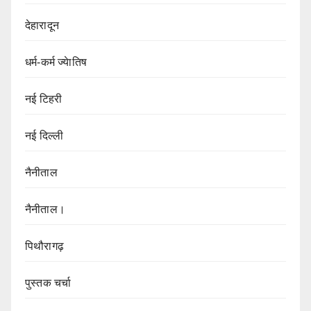
देहारादून
धर्म-कर्म ज्येातिष
नई टिहरी
नई दिल्ली
नैनीताल
नैनीताल।
पिथौरागढ़
पुस्तक चर्चा