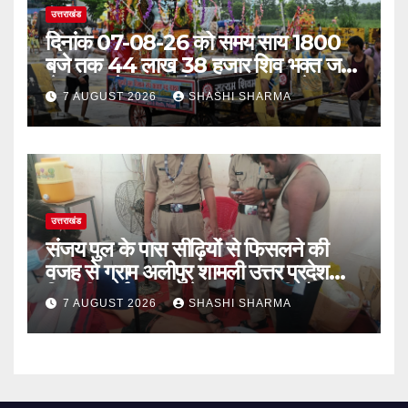
उत्तराखंड
दिनांक 07-08-26 को समय साय 1800
बजे तक 44 लाख 38 हजार शिव भक्त जल
लेकर अपने गंतव्य को प्रस्थान कर चुके
7 AUGUST 2026
SHASHI SHARMA
उत्तराखंड
संजय पुल के पास सीढ़ियों से फिसलने की
वजह से ग्राम अलीपुर शामली उत्तर प्रदेश
निवासी आर्यन कुमार के सर पर गहरी चोट आ
7 AUGUST 2026
SHASHI SHARMA
गई