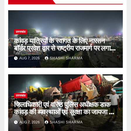
उत्तराखंड
कांवड़ यात्रियों के स्वागत के लिए नारसन
बॉर्डर प्रवेश द्वार से राष्ट्रीय राजमार्ग पर लगाई
गई रंगीन एलईडी लाइटें
AUG 7, 2026
SHASHI SHARMA
उत्तराखंड
जिलाधिकारी एवं वरिष्ठ पुलिस अधीक्षक डाक
कांवड़ की व्यवस्थाओं एवं सुरक्षा का जायजा लेने
बैरागी कैंप पार्किंग स्थल जीरो ग्राउंड पर देर
AUG 7, 2026
SHASHI SHARMA
रात्रि पहुंचे