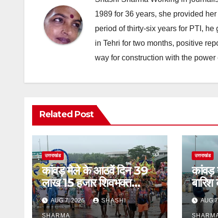
1989 for 36 years, she provided her 
period of thirty-six years for PTI, 
in Tehri for two months, positive re
way for construction with the power 
Related Post
उत्तराखंड
उत्तराखंड
कांवड़ मेले के आठवें दिन 39
कांवड़
लाख 15 हजार शिवभक्त
बारिश 
पवित्र गंगाजल लेकर अपने
एसएसपी 
AUG 7, 2026
SHASHI
AUG 7
गंतव्य की ओर हुए रवाना
भ्रमण, 
SHARMA
SHARM