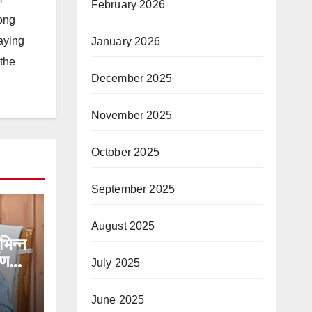
February 2026
long
taying
January 2026
 the
December 2025
November 2025
October 2025
September 2025
August 2025
िभिन्न
ाण
July 2025
ोड़ की
June 2025