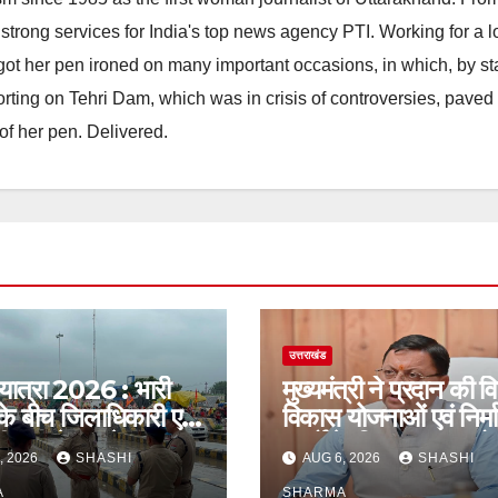
strong services for India's top news agency PTI. Working for a 
he got her pen ironed on many important occasions, in which, by s
porting on Tehri Dam, which was in crisis of controversies, paved
of her pen. Delivered.
उत्तराखंड
 यात्रा 2026 : भारी
मुख्यमंत्री ने प्रदान की व
के बीच जिलाधिकारी एवं
विकास योजनाओं एवं निर्म
द्वारा देहात क्षेत्र का
कार्यों के लिए ₹1967 कर
, 2026
SHASHI
AUG 6, 2026
SHASHI
सुरक्षा व्यवस्थाओं का
वित्तीय स्वीकृति
A
SHARMA