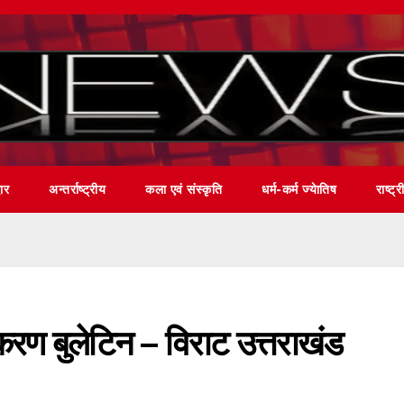
वार
अन्तर्राष्ट्रीय
कला एवं संस्कृति
धर्म-कर्म ज्येातिष
राष्ट्र
करण बुलेटिन – विराट उत्तराखंड