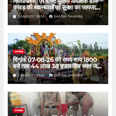
जिलाधिकारी एवं वरिष्ठ पुलिस अधीक्षक डाक
कांवड़ की व्यवस्थाओं एवं सुरक्षा का जायजा
लेने बैरागी कैंप पार्किंग स्थल जीरो ग्राउंड पर
7 AUGUST 2026
SHASHI SHARMA
देर रात्रि पहुंचे
उत्तराखंड
दिनांक 07-08-26 को समय साय 1800
बजे तक 44 लाख 38 हजार शिव भक्त जल
लेकर अपने गंतव्य को प्रस्थान कर चुके
7 AUGUST 2026
SHASHI SHARMA
उत्तराखंड