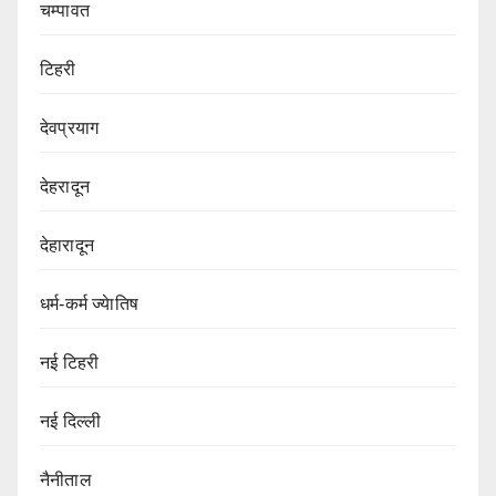
चम्पावत
टिहरी
देवप्रयाग
देहरादून
देहारादून
धर्म-कर्म ज्येातिष
नई टिहरी
नई दिल्ली
नैनीताल