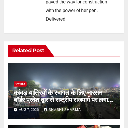
paved the way for construction
with the power of her pen.
Delivered.
Related Post
उत्तराखंड
कांवड़ यात्रियों के स्वागत के लिए नारसन
बॉर्डर प्रवेश द्वार से राष्ट्रीय राजमार्ग पर लगाई
गई रंगीन एलईडी लाइटें
AUG 7, 2026
SHASHI SHARMA