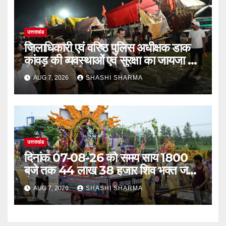
उत्तराखंड
जिलाधिकारी एवं वरिष्ठ पुलिस अधीक्षक डाक
कांवड़ की व्यवस्थाओं एवं सुरक्षा का जायजा लेने
बैरागी कैंप पार्किंग स्थल जीरो ग्राउंड पर देर
AUG 7, 2026
SHASHI SHARMA
रात्रि पहुंचे
उत्तराखंड
दिनांक 07-08-26 को समय साय 1800
बजे तक 44 लाख 38 हजार शिव भक्त जल
लेकर अपने गंतव्य को प्रस्थान कर चुके
AUG 7, 2026
SHASHI SHARMA