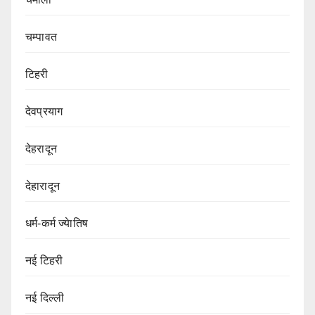
चम्पावत
टिहरी
देवप्रयाग
देहरादून
देहारादून
धर्म-कर्म ज्येातिष
नई टिहरी
नई दिल्ली