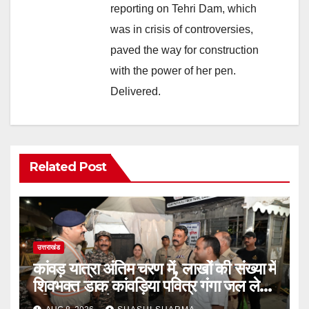
reporting on Tehri Dam, which
was in crisis of controversies,
paved the way for construction
with the power of her pen.
Delivered.
Related Post
उत्तराखंड
कांवड़ यात्रा अंतिम चरण में, लाखों की संख्या में
शिवभक्त डाक कांवड़िया पवित्र गंगा जल लेने
हरिद्वार पहुंच रहे