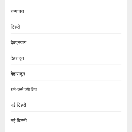
चम्पावत
टिहरी
देवप्रयाग
देहरादून
देहारादून
धर्म-कर्म ज्येातिष
नई टिहरी
नई दिल्ली