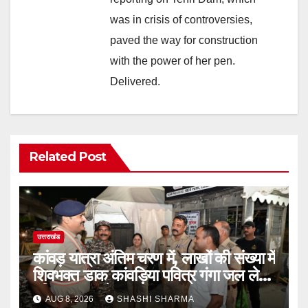
was in crisis of controversies,
paved the way for construction
with the power of her pen.
Delivered.
Related Post
उत्तराखंड
कांवड़ यात्रा अंतिम चरण में, लाखों की संख्या में
शिवभक्त डाक कांवड़िया पवित्र गंगा जल लेने
हरिद्वार पहुंच रहे
AUG 8, 2026
SHASHI SHARMA