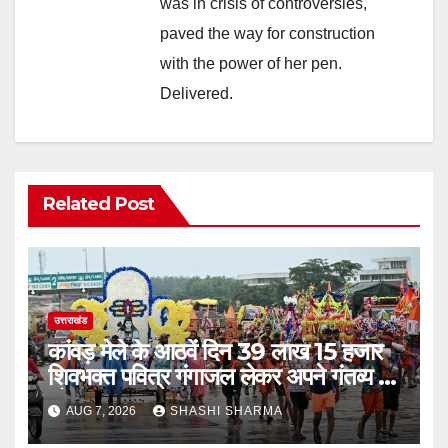
was in crisis of controversies,
paved the way for construction
with the power of her pen.
Delivered.
Related Post
उत्तराखंड
कांवड़ मेले के आठवें दिन 39 लाख 15 हजार
शिवभक्त पवित्र गंगाजल लेकर अपने गंतव्य की
ओर हुए रवाना
AUG 7, 2026
SHASHI SHARMA