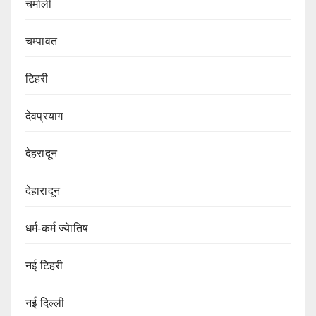
चमोली
चम्पावत
टिहरी
देवप्रयाग
देहरादून
देहारादून
धर्म-कर्म ज्येातिष
नई टिहरी
नई दिल्ली