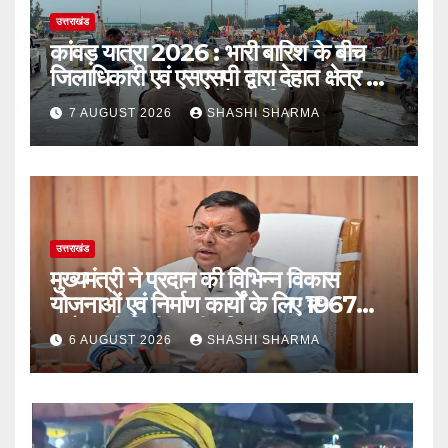
उत्तराखंड
कांवड़ यात्रा 2026 : भारी बारिश के बीच
जिलाधिकारी एवं एसएसपी द्वारा देहात क्षेत्र का
भ्रमण, सुरक्षा व्यवस्थाओं का लिया जायजा
7 AUGUST 2026
SHASHI SHARMA
उत्तराखंड
मुख्यमंत्री ने प्रदान की विभिन्न विकास
योजनाओं एवं निर्माण कार्यों के लिए ₹1967
करोड़ की वित्तीय स्वीकृति
6 AUGUST 2026
SHASHI SHARMA