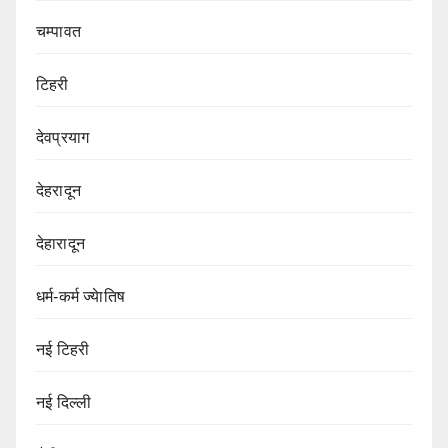
चम्पावत
टिहरी
देवप्रयाग
देहरादून
देहारादून
धर्म-कर्म ज्येातिष
नई टिहरी
नई दिल्ली