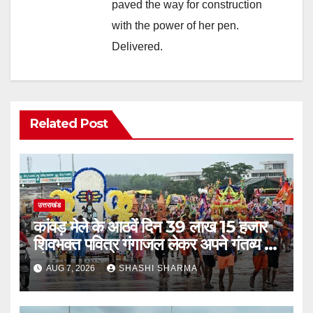
paved the way for construction
with the power of her pen.
Delivered.
Related Post
उत्तराखंड
कांवड़ मेले के आठवें दिन 39 लाख 15 हजार
शिवभक्त पवित्र गंगाजल लेकर अपने गंतव्य की
ओर हुए रवाना
AUG 7, 2026
SHASHI SHARMA