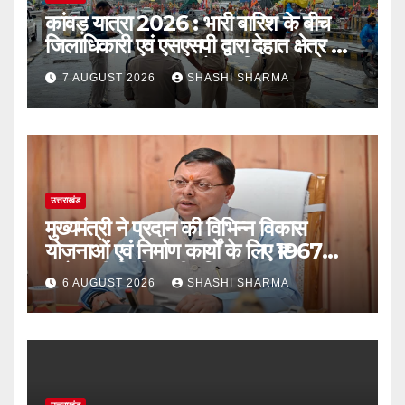
कांवड़ यात्रा 2026 : भारी बारिश के बीच
जिलाधिकारी एवं एसएसपी द्वारा देहात क्षेत्र का
भ्रमण, सुरक्षा व्यवस्थाओं का लिया जायजा
7 AUGUST 2026
SHASHI SHARMA
उत्तराखंड
मुख्यमंत्री ने प्रदान की विभिन्न विकास
योजनाओं एवं निर्माण कार्यों के लिए ₹1967
करोड़ की वित्तीय स्वीकृति
6 AUGUST 2026
SHASHI SHARMA