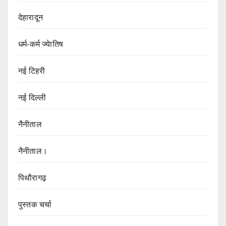
देहारादून
धर्म-कर्म ज्येातिष
नई टिहरी
नई दिल्ली
नैनीताल
नैनीताल।
पिथौरागढ़
पुस्तक चर्चा