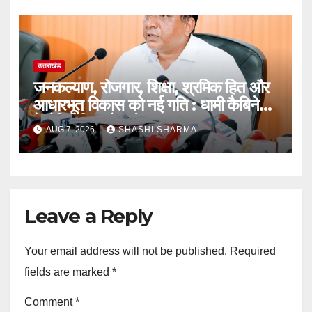
बधाई
उत्तराखंड
जनकल्याण, रोजगार, शिक्षा, श्रमिक हित और
आधारभूत विकास को नई गति : धामी कैबिनेट
के ऐतिहासिक फैसले
AUG 7, 2026
SHASHI SHARMA
Leave a Reply
Your email address will not be published.
Required
fields are marked
*
Comment
*