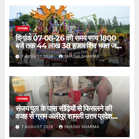
उत्तराखंड
दिनांक 07-08-26 को समय साय 1800
बजे तक 44 लाख 38 हजार शिव भक्त जल
लेकर अपने गंतव्य को प्रस्थान कर चुके
7 AUGUST 2026
SHASHI SHARMA
उत्तराखंड
संजय पुल के पास सीढ़ियों से फिसलने की
वजह से ग्राम अलीपुर शामली उत्तर प्रदेश
निवासी आर्यन कुमार के सर पर गहरी चोट आ
7 AUGUST 2026
SHASHI SHARMA
गई