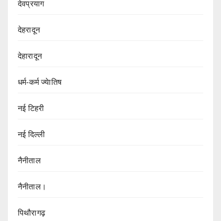
देवप्रयाग
देहरादून
देहारादून
धर्म-कर्म ज्येातिष
नई टिहरी
नई दिल्ली
नैनीताल
नैनीताल।
पिथौरागढ़