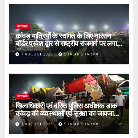
उत्तराखंड
कांवड़ यात्रियों के स्वागत के लिए नारसन
बॉर्डर प्रवेश द्वार से राष्ट्रीय राजमार्ग पर लगाई
गई रंगीन एलईडी लाइटें
7 AUGUST 2026
SHASHI SHARMA
उत्तराखंड
जिलाधिकारी एवं वरिष्ठ पुलिस अधीक्षक डाक
कांवड़ की व्यवस्थाओं एवं सुरक्षा का जायजा
लेने बैरागी कैंप पार्किंग स्थल जीरो ग्राउंड पर
7 AUGUST 2026
SHASHI SHARMA
देर रात्रि पहुंचे