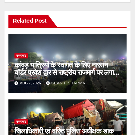
Related Post
उत्तराखंड
कांवड़ यात्रियों के स्वागत के लिए नारसन
बॉर्डर प्रवेश द्वार से राष्ट्रीय राजमार्ग पर लगाई
गई रंगीन एलईडी लाइटें
AUG 7, 2026
SHASHI SHARMA
उत्तराखंड
जिलाधिकारी एवं वरिष्ठ पुलिस अधीक्षक डाक