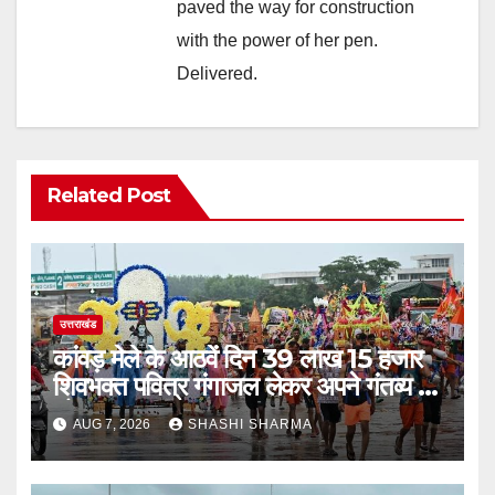
paved the way for construction
with the power of her pen.
Delivered.
Related Post
उत्तराखंड
कांवड़ मेले के आठवें दिन 39 लाख 15 हजार
शिवभक्त पवित्र गंगाजल लेकर अपने गंतव्य की
ओर हुए रवाना
AUG 7, 2026
SHASHI SHARMA