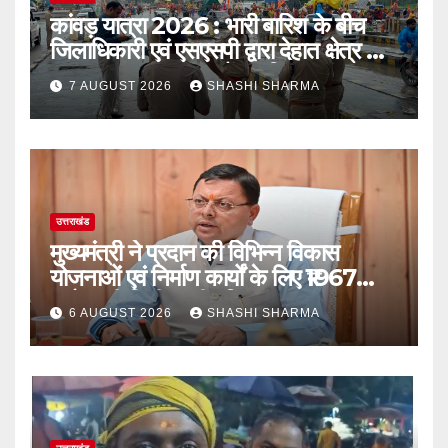
कांवड़ यात्रा 2026 : भारी बारिश के बीच
जिलाधिकारी एवं एसएसपी द्वारा देहात क्षेत्र का
भ्रमण, सुरक्षा व्यवस्थाओं का लिया जायजा
7 AUGUST 2026
SHASHI SHARMA
उत्तराखंड
मुख्यमंत्री ने प्रदान की विभिन्न विकास
योजनाओं एवं निर्माण कार्यों के लिए ₹1967
करोड़ की वित्तीय स्वीकृति
6 AUGUST 2026
SHASHI SHARMA