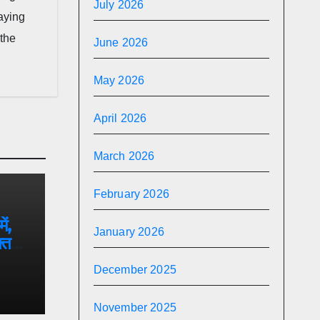
July 2026
taying
 the
June 2026
May 2026
April 2026
March 2026
February 2026
ें,
January 2026
्त
गा जल
December 2025
November 2025