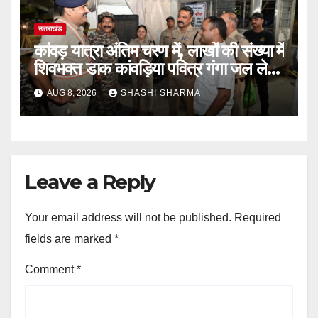
उत्तराखंड
कांवड़ यात्रा अंतिम चरण में, लाखों की संख्या में
शिवभक्त डाक कांवड़िया पवित्र गंगा जल लेने
हरिद्वार पहुंच रहे
AUG 8, 2026
SHASHI SHARMA
Leave a Reply
Your email address will not be published.
Required
fields are marked
*
Comment
*