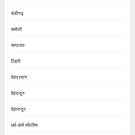
चंडीगढ़
चमोली
चम्पावत
टिहरी
देवप्रयाग
देहरादून
देहारादून
धर्म-कर्म ज्येातिष