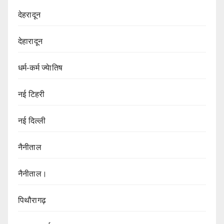
देहरादून
देहारादून
धर्म-कर्म ज्येातिष
नई टिहरी
नई दिल्ली
नैनीताल
नैनीताल।
पिथौरागढ़