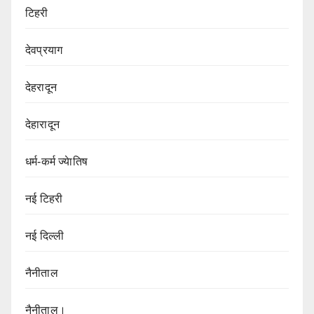
टिहरी
देवप्रयाग
देहरादून
देहारादून
धर्म-कर्म ज्येातिष
नई टिहरी
नई दिल्ली
नैनीताल
नैनीताल।